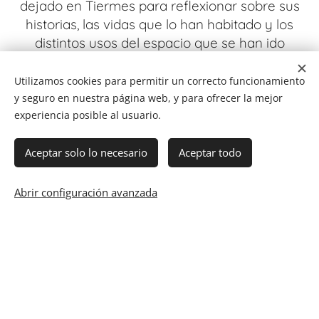
dejado en Tiermes para reflexionar sobre sus
historias, las vidas que lo han habitado y los
distintos usos del espacio que se han ido
sucediendo. Aprovechar su paisaje y su historia
como herramientas de reflexión y pensamiento
Utilizamos cookies para permitir un correcto funcionamiento
crítico en todos los ámbitos y fomentar la
y seguro en nuestra página web, y para ofrecer la mejor
experiencia posible al usuario.
diversidad con un enfoque inclusivo.
"Nuestro pasado dice mucho de lo que somos
Aceptar solo lo necesario
Aceptar todo
hoy y de lo que seremos mañana" (Eva Martínez
Álvarez).
Abrir configuración avanzada
Mi finalidad es la divulgación histórica, con
una mirada social, crítica, comprometida, al
tiempo que disfrutamos del paisaje y las
múltiples caras que nos ofrecen los espacios.
Y lo hago con lo que más me gusta: a través de
paseos y talleres culturales al sur y al norte de la